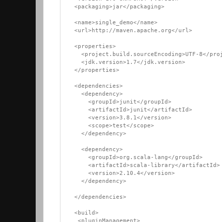
  <packaging>jar</packaging>

  <name>single_demo</name>

  <url>http://maven.apache.org</url>

  <properties>

    <project.build.sourceEncoding>UTF-8</project.build.sourceEncoding>

    <jdk.version>1.7</jdk.version>

  </properties>

  <dependencies>

    <dependency>

      <groupId>junit</groupId>

      <artifactId>junit</artifactId>

      <version>3.8.1</version>

      <scope>test</scope>

    </dependency>

    <dependency>

      <groupId>org.scala-lang</groupId>

      <artifactId>scala-library</artifactId>

      <version>2.10.4</version>

    </dependency>

  </dependencies>

  <build>

   <pluginManagement>
