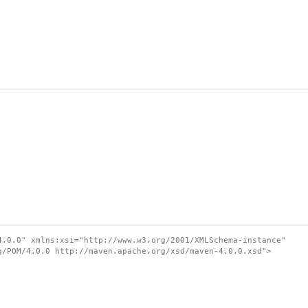
.0.0" xmlns:xsi="http://www.w3.org/2001/XMLSchema-instance"
