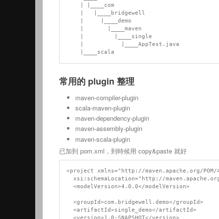
    | |____com

    |   |____bridgewell

    |     |____demo

    |       |____maven

    |         |____single

    |           |____AppTest.java

常用的 plugin 整理
maven-compiler-plugin
scala-maven-plugin
maven-dependency-plugin
maven-assembly-plugin
maven-scala-plugin
已加到 pom.xml，到時候用 copy&paste 就好
<project xmlns="http://maven.apache.org/POM/4
  xsi:schemaLocation="http://maven.apache.org/POM/4.0.0 http://maven.apache.org/xsd/maven-4.0.0.xsd">

  <modelVersion>4.0.0</modelVersion>

  <groupId>com.bridgewell.demo</groupId>

  <artifactId>single_demo</artifactId>

  <version>1.0-SNAPSHOT</version>
