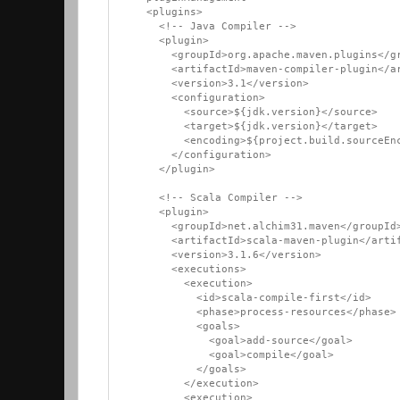
    <plugins>

      <!-- Java Compiler -->

      <plugin>

        <groupId>org.apache.maven.plugins</groupId>

        <artifactId>maven-compiler-plugin</artifactId>

        <version>3.1</version>

        <configuration>

          <source>${jdk.version}</source>

          <target>${jdk.version}</target>

          <encoding>${project.build.sourceEncoding}</encoding>

        </configuration>

      </plugin>

      <!-- Scala Compiler -->

      <plugin>

        <groupId>net.alchim31.maven</groupId>

        <artifactId>scala-maven-plugin</artifactId>

        <version>3.1.6</version>

        <executions>

          <execution>

            <id>scala-compile-first</id>

            <phase>process-resources</phase>

            <goals>

              <goal>add-source</goal>

              <goal>compile</goal>

            </goals>

          </execution>

          <execution>
