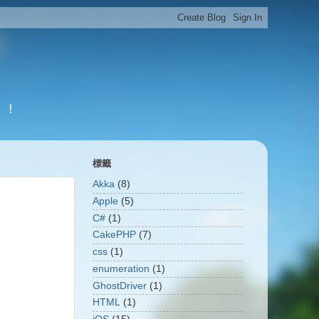
！！
標籤
Akka
(8)
Apple
(5)
C#
(1)
CakePHP
(7)
css
(1)
enumeration
(1)
GhostDriver
(1)
HTML
(1)