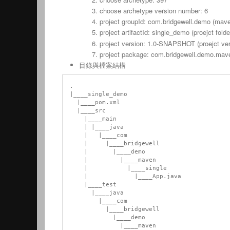
choose archetype version number: 6
project groupId: com.bridgewell.demo (mave
project artifactId: single_demo (proejct folde
project version: 1.0-SNAPSHOT (proejct ver
project package: com.bridgewell.demo.mave
目錄與檔案結構
.

|____single_demo

  |____pom.xml

  |____src

    |____main

    | |____java

    |   |____com

    |     |____bridgewell

    |       |____demo

    |         |____maven

    |           |____single

    |             |____App.java

    |____test

      |____java

        |____com

          |____bridgewell

            |____demo

              |____maven
