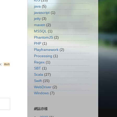
iOS
(15)
java
(5)
javascript
(1)
jetty
(3)
maven
(2)
MSSQL
(1)
PhantomJS
(2)
PHP
(1)
Playframework
(2)
Processing
(1)
Regex
(1)
x:
mvn
SBT
(1)
Scala
(27)
Swift
(15)
WebDriver
(2)
Windows
(7)
網誌存檔