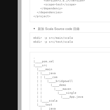
      <version>3.8.1</version>

      <scope>test</scope>

    </dependency>

  </dependencies>

新加 Scala Source code 目錄
mkdir -p src/main/scala

.

|____pom.xml

|____src

  |____main

  | |____java

  | | |____com

  | |   |____bridgewell

  | |     |____demo

  | |       |____maven

  | |         |____single

  | |           |____App.java

  | |____scala

  |____test

    |____java
