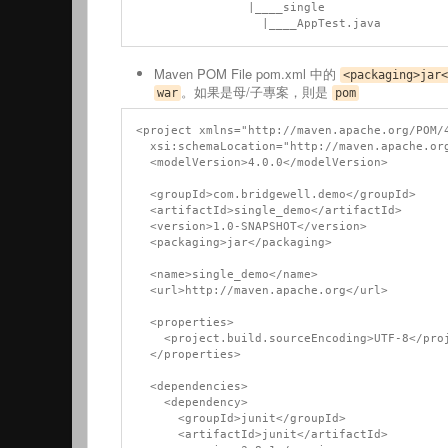
                |____single

Maven POM File pom.xml 中的
<packaging>jar<
。如果是母/子專案，則是
war
pom
<project xmlns="http://maven.apache.org/POM/4
  xsi:schemaLocation="http://maven.apache.org/POM/4.0.0 http://maven.apache.org/xsd/maven-4.0.0.xsd">

  <modelVersion>4.0.0</modelVersion>

  <groupId>com.bridgewell.demo</groupId>

  <artifactId>single_demo</artifactId>

  <version>1.0-SNAPSHOT</version>

  <packaging>jar</packaging>

  <name>single_demo</name>

  <url>http://maven.apache.org</url>

  <properties>

    <project.build.sourceEncoding>UTF-8</project.build.sourceEncoding>

  </properties>

  <dependencies>

    <dependency>

      <groupId>junit</groupId>

      <artifactId>junit</artifactId>
