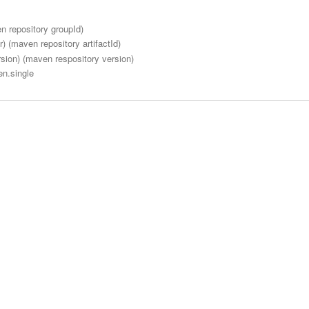
n repository groupId)
r) (maven repository artifactId)
sion) (maven respository version)
n.single