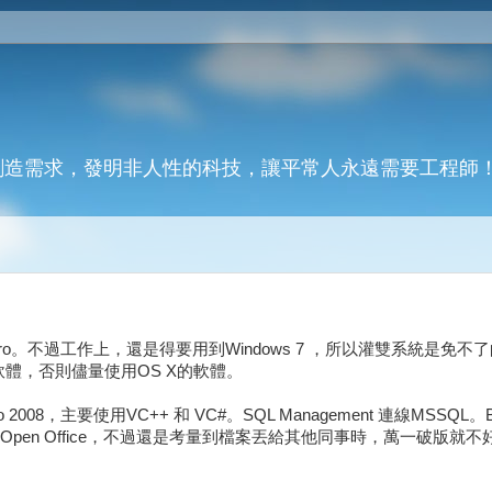
創造需求，發明非人性的科技，讓平常人永遠需要工程師
 Pro。不過工作上，還是得要用到Windows 7 ，所以灌雙系統是免不
軟體，否則儘量使用OS X的軟體。
 2008，主要使用VC++ 和 VC#。SQL Management 連線MSSQL。Bor
想要用Open Office，不過還是考量到檔案丟給其他同事時，萬一破版就不