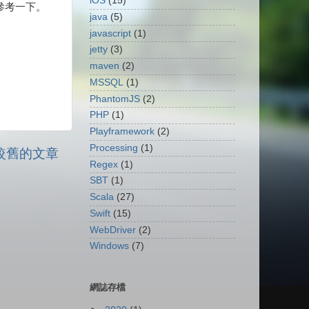
iOS
(15)
參考一下。
java
(5)
javascript
(1)
jetty
(3)
maven
(2)
MSSQL
(1)
PhantomJS
(2)
PHP
(1)
Playframework
(2)
Processing
(1)
較舊的文章
Regex
(1)
SBT
(1)
Scala
(27)
Swift
(15)
WebDriver
(2)
Windows
(7)
網誌存檔