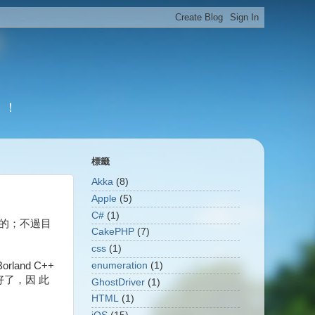
！！
標籤
Akka
(8)
Apple
(5)
C#
(1)
了的；不過目
CakePHP
(7)
css
(1)
enumeration
(1)
land C++
好了，因 此
GhostDriver
(1)
HTML
(1)